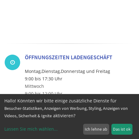
ÖFFNUNGSZEITEN LADENGESCHÄFT
Montag,Dienstag,Donnerstag und Freitag
9:00 bis 17:30 Uhr
Mittwoch
9:00 bis 12:00 Uhr
Hallo! Könnten wir bitte einige zusätzliche Dienste für
Samstag
Besucher-Statistiken, Anzeigen von Werbung, Styling, Anzeigen von
9:00 bis 13.00 Uhr
aktivieren?
Videos, Sicherheit & Ignite
Lassen Sie mich wählen
...
Ich lehne ab
Das ist ok